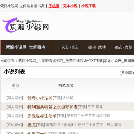
|
|
|
紫龍小说网-世间唯有读书高
手机版
完本小说
小说下载
紫龍小说网_世间唯有
玄幻·奇幻
仙侠·武侠
都市·言情
当前位置：
紫龍小说网_世间唯有读书高_免费在线阅读+TXT下载|紫龙小说网_世间唯
读书高_免费在线阅读
小说列表
（共
44
部
+TXT下载|紫龙小说网
类型
书名/章节
_世间唯有读书高_免
传奇小小法师
[
同人网游
]
[
下载
]
大结局
特利迦奥特曼之永恒守护者
费在线阅读+TXT下载
[
同人网游
]
[
下载
]
终章 婚礼
影视世界生活录
[
同人网游
]
[
下载
]
第五百二十三章了结和回归
盘龙
[
玄幻奇幻
]
[
下载
]
番茄新书《沧元图》已经二十多万字，可以看啦！
七界第一仙
[
玄幻奇幻
]
[
下载
]
新书《炼神》