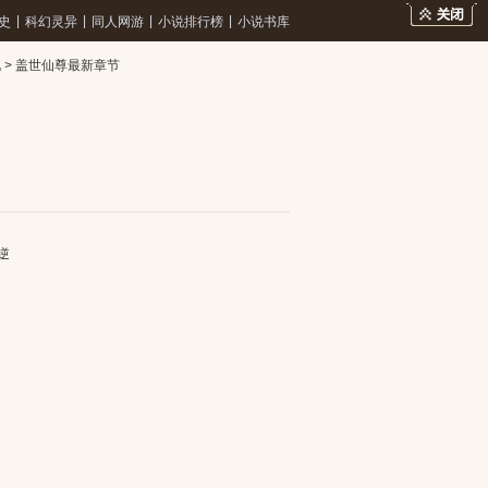
|
|
|
|
史
科幻灵异
同人网游
小说排行榜
小说书库
说
>
盖世仙尊最新章节
逆