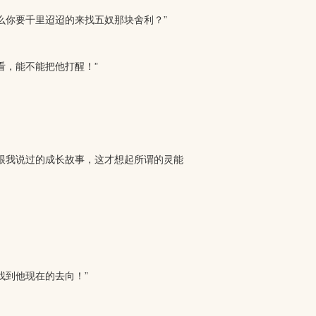
你要千里迢迢的来找五奴那块舍利？”
，能不能把他打醒！”
跟我说过的成长故事，这才想起所谓的灵能
到他现在的去向！”