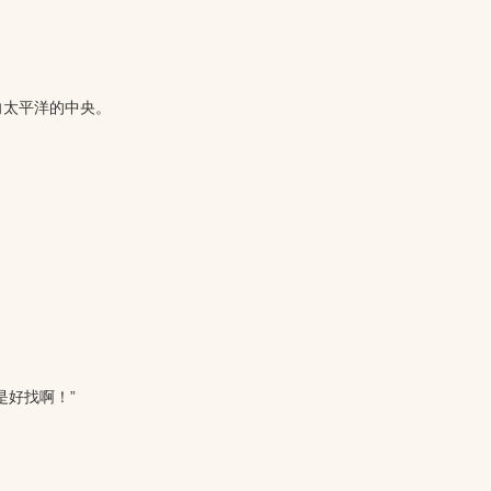
向太平洋的中央。
好找啊！”