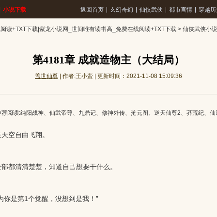
|
|
|
|
|
小说下载
返回首页
玄幻奇幻
仙侠武侠
都市言情
穿越历
读+TXT下载|紫龙小说网_世间唯有读书高_免费在线阅读+TXT下载
>
仙侠武侠小
第4181章 成就造物主（大结局）
盖世仙尊
| 作者:王小蛮 | 更新时间：2021-11-08 15:09:36
推荐阅读:
纯阳战神
、
仙武帝尊
、
九鼎记
、
修神外传
、
沧元图
、
逆天仙尊2
、
莽荒纪
、
仙
天空自由飞翔。
部都清清楚楚，知道自己想要干什么。
你是第1个觉醒，没想到是我！”