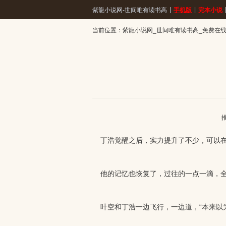
|
|
紫龍小说网-世间唯有读书高
手机版
完本小说
当前位置：
紫龍小说网_世间唯有读书高_免费在线阅
丁浩觉醒之后，实力提升了不少，可以在
他的记忆也恢复了，过往的一点一滴，全
叶空和丁浩一边飞行，一边道，“本来以为