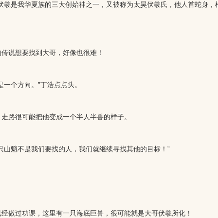
伏羲是我华夏族的三大创始神之一，又被称为太昊伏羲氏，他人首蛇身，
传说想要找到大哥，好像也很难！
一个方向。”丁浩点点头。
走路很可能把他变成一个半人半兽的样子。
山魈不是我们要找的人，我们就继续寻找其他的目标！”
经做过功课，这里有一只海底巨兽，很可能就是大哥伏羲所化！