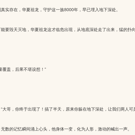
实存在，华夏祖龙，守护这一族8000年，早已埋入地下深处。
能要毁天灭地，华夏祖龙这才临危出现，从地底深处走了出来，猛的扑
覆盖，后果不堪设想！”
大哥，你终于出现了！搞了半天，原来你躲在地下深处，让我们两人可是
无数的记忆瞬间涌上心头，他身体一变，化为人形，激动的喊出一声。