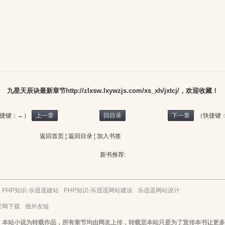
九星天辰诀最新章节
http://zlxsw.lxywzjs.com/xs_xh/jxtcj/，欢迎
收藏
！
捷键：←）
上一章
回目录
下一章
（快捷键
返回首页
¦
返回目录
¦
加入书签
新书推荐:
：
PHP知识-乐逍遥建站
PHP知识-乐逍遥网站建设
乐逍遥网站设计
p官网下载
搜外友链
：本站小说为转载作品，所有章节均由网友上传，转载至本站只是为了宣传本书让更多