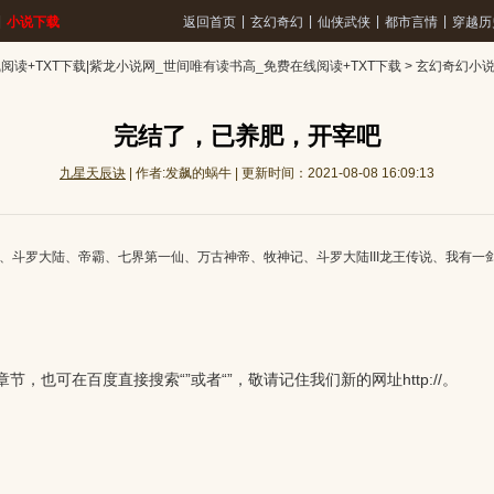
|
|
|
|
|
小说下载
返回首页
玄幻奇幻
仙侠武侠
都市言情
穿越历
读+TXT下载|紫龙小说网_世间唯有读书高_免费在线阅读+TXT下载
>
玄幻奇幻小
完结了，已养肥，开宰吧
九星天辰诀
| 作者:发飙的蜗牛 | 更新时间：2021-08-08 16:09:13
、
斗罗大陆
、
帝霸
、
七界第一仙
、
万古神帝
、
牧神记
、
斗罗大陆III龙王传说
、
我有一
，也可在百度直接搜索“”或者“”，敬请记住我们新的网址http://。