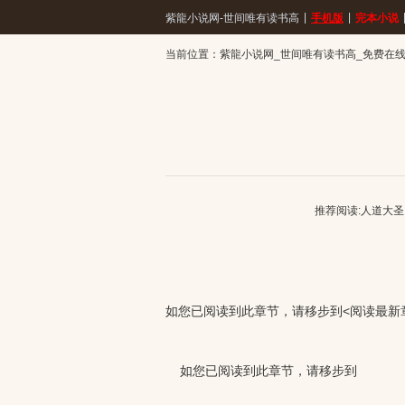
|
|
紫龍小说网-世间唯有读书高
手机版
完本小说
当前位置：
紫龍小说网_世间唯有读书高_免费在线阅
推荐阅读:
人道大圣
如您已阅读到此章节，请移步到<阅读最新章节
如您已阅读到此章节，请移步到