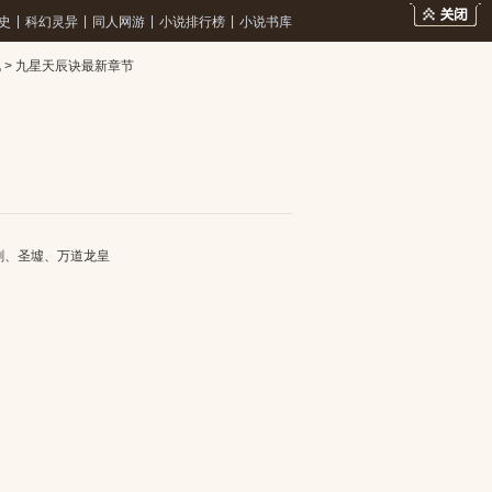
|
|
|
|
史
科幻灵异
同人网游
小说排行榜
小说书库
说
>
九星天辰诀最新章节
剑
、
圣墟
、
万道龙皇