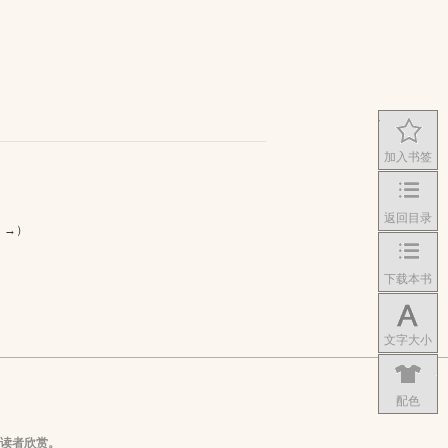
加入书签
返回目录
：→）
下载本书
文字大小
配色
读者欣赏。