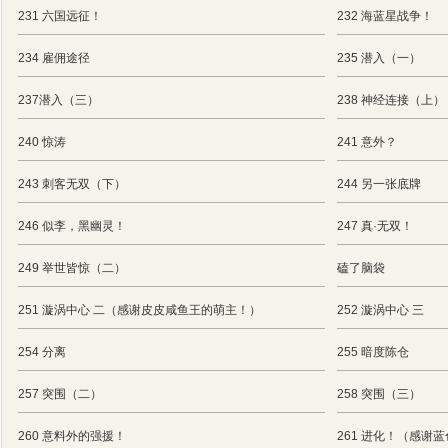
231 六国远征！
232 海蓝星战争！
234 雇佣途径
235 潜入（一）
237潜入（三）
238 神经连接（上）
240 惊涛
241 意外？
243 刺客无双（下）
244 另一张底牌
246 似李，黑幽灵！
247 真·无双！
249 举世皆惊（二）
磕了脑袋
251 漩涡中心 二（感谢皮皮咸鱼王的萌主！）
252 漩涡中心 三
254 分离
255 暗度陈仓
257 突围（二）
258 突围（三）
260 意料外的强援！
261 进化！（感谢