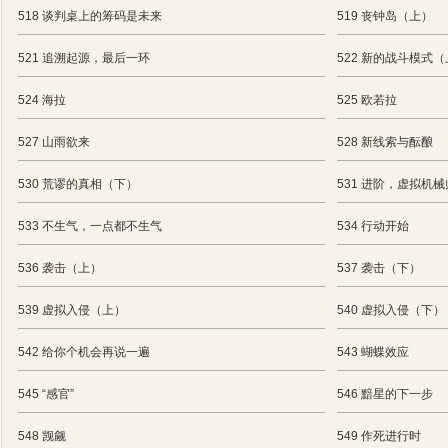
518 谈判桌上的筹码是未来
519 丧钟岛（上）
521 追溯起源，最后一环
522 新的战斗模式
524 海拉
525 欧若拉
527 山雨欲来
528 新线索与酝酿
530 荒谬的真相（下）
531 进阶，虚拟机
533 不生气，一点都不生气
534 行动开始
536 袭击（上）
537 袭击（下）
539 虚拟入侵（上）
540 虚拟入侵（下）
542 给你个机会再说一遍
543 蝴蝶效应
545 “感官”
546 黯星的下一步
548 觊觎
549 作死进行时