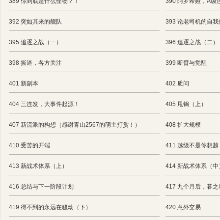
389 你到底是什么怪物？！
390 阿罗希娅，A
392 突如其来的舰队
393 论老司机的自
395 追逐之战（一）
396 追逐之战（二）
398 撕逼，各方关注
399 断臂与觉醒
401 新副本
402 质问
404 三连发，大事件起源！
405 甩锅（上）
407 新流派的构想（感谢青山2567的萌主打赏！）
408 扩大规模
410 受苦的开端
411 越级不是你想
413 新战术体系（上）
414 新战术体系（中
416 总结与下一阶段计划
417 九个月后，暮之
419 得不到的永远在骚动（下）
420 意外交易