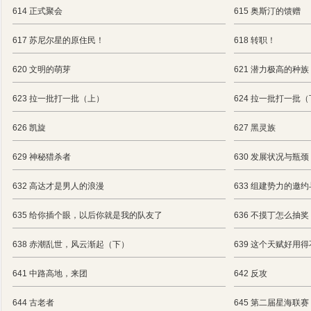
614 正式聚会
615 奥斯汀的馈赠
617 苏尼尔星的原住民！
618 转职！
620 文明的萌芽
621 潜力极高的种族
623 拉一批打一批（上）
624 拉一批打一批
626 凯旋
627 黑灵族
629 神秘猎杀者
630 发展状况与瓶颈
632 高达才是男人的浪漫
633 组建势力的邀
635 给你插个眼，以后你就是我的队友了
636 不摸丁怎么抽奖
638 赤潮乱世，风云渐起（下）
639 这个天赋好
641 中路高地，来团
642 反攻
644 古老者
645 第二届星海联赛