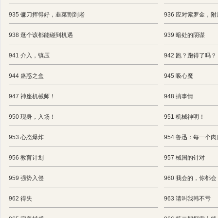
935 镰刀挥得好，韭菜割到老
936 应对索罗金，
938 逛个该都能碰到机遇
939 暗处的阴谋
941 介入，镇压
942 跑？跑得了吗？
944 蛊惑之盒
945 吸心魔
947 神座机械师！
948 搞事情
950 现身，入场！
951 机械神明！
953 心态爆炸
954 鲁迅：每一个
956 教育计划
957 械国的针对
959 强势入侵
960 我会的，你都会
962 得失
963 请叫我韩不亏