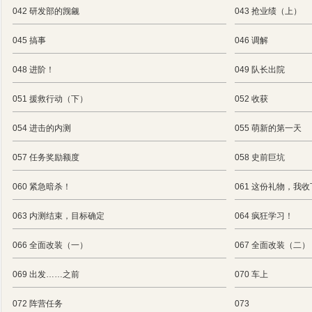
042 研发部的觊觎
043 抢业绩（上）
045 搞事
046 调解
048 进阶！
049 队长出院
051 援救行动（下）
052 收获
054 进击的内测
055 萌新的第一天
057 任务奖励额度
058 史前巨坑
060 紧急暗杀！
061 这份礼物，我
063 内测结束，目标确定
064 疯狂学习！
066 全面改装（一）
067 全面改装（二）
069 出发……之前
070 车上
072 阵营任务
073