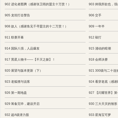
902 进化者图腾（感谢张卫雨的盟主十万赏！）
903 帅我所欲也
905 龙坦打击警告
906 交手
908 故人（感谢鱼见千寻盟主的十二万赏！）
909 一年半
911 联赛开幕
912 敲打
914 国际八强，人品爆发
915 涌动的暗潮
917 黑星人物卡——【不灭之躯】！
918 会师决赛
920 展望与版本更新（下）
921 300级与二十连
923 老狐狸与说客
924 看穿老底（感
926 第一期地盘
927 【闪耀世界】
929 筹备完毕，建设开启
930 三大天灾的雏形
932 超A级潜力股
933 星海宝可梦