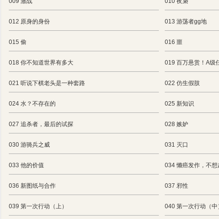
009 激战
010 夜枭
012 原身的身份
013 游荡者gg地
015 偷
016 噩
018 你不知道世界有多大
019 百万悬赏！A级
021 听说下棋老头是一种套路
022 仿生假肢
024 水？不存在的
025 新知识
027 追杀者，最后的试探
028 嫉妒
030 游骑兵之威
031 灭口
033 他的价值
034 懒癌发作，不
036 新图纸与合作
037 邪性
039 第一次行动（上）
040 第一次行动（中