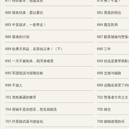
677 转职要求，借题发挥
678 弗丁牛逼！
680 摸鱼结束，委以重任
681 黑星的弱点
683 牛盲战术，一套带走！
684 奠定胜局
686 霸者的计划
687 黯星领袖与堕
689 欲乘天风起，韭菜似云来！（下）
690 三年
692 一天不被刺杀，我浑身难受
693 你这是要带我
695 军团现况与假期目标
696 交接与铺路
698 不放人
699 这颗韭菜受了
701 突然暴露的獠牙
702 堕落者方舟之主
704 黑锅不是你想丢，想丢就能丢
705 移交
707 歼星级武器与使徒化
708 烧钱使我快乐