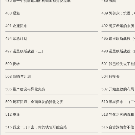
485 每一个提前铺场的机械师都是耍流氓
486 激战
488 退避
489 阿努尔：坑逼
491 欢迎回来
492 阿罗希娅的来
494 紧急计划
495 诺里欧斯战役
497 诺里欧斯战役（三）
498 诺里欧斯战役
500 反转
501 我已经失去了
503 影响与计划
504 拉投资
506 量产建设与异化先兆
507 开始生效的布局
509 玩家回归，全面爆发的异化之灾
510 黑星归来！（
512 重逢
513 异化之灾的真相
515 我这一刀下去，你的钱包可能会瘪
516 自古深情留不