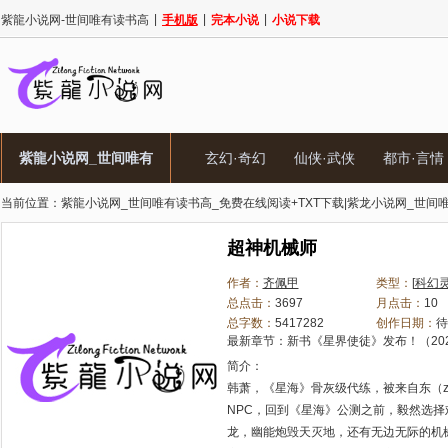
|
|
|
紫龍小说网-世间唯有读书高
手机版
完本小说
小说下载
紫龍小说网_世间唯有
玄幻·奇幻
仙侠·武侠
都市·言情
当前位置：
紫龍小说网_世间唯有读书高_免费在线阅读+TXT下载|紫龙小说网_世间唯
读书高_免费在线阅读
超神机械师
+TXT下载|紫龙小说网
作者：
齐佩甲
类型：
[
科幻
总点击：
3697
月点击：
10
_世间唯有读书高_免
总字数：
5417282
创作日期：
待
最新章节：
新书《星界使徒》发布！
（202
费在线阅读+TXT下载
简介：
韩萧，《星海》骨灰级代练，被来自东（zu
NPC，回到《星海》公测之前，毅然选择
龙，幽能炮毁天灭地，还有无边无际的机械