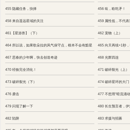
455 隐藏任务，抉择
456 呔，欧吃矛！
458 来自遥远星域的关注
459 属性低，不代
461【星游兽】（下）
462 宠物（上）
464 所以说，如果歌朵拉的风气保守点，根本不会有黯星
465 向天再续+1
467 思春的少年啊，快去创造奇迹
468 光辉四连
470 经验完全消化！
471 破碎裂光（上）
473 破碎裂光（下）
474 破碎星环的
476 袭击
477 不想用“暗流涌
479 闪现了解一下
480 长生预言者，伊
482 陷阱
483 求援与招募