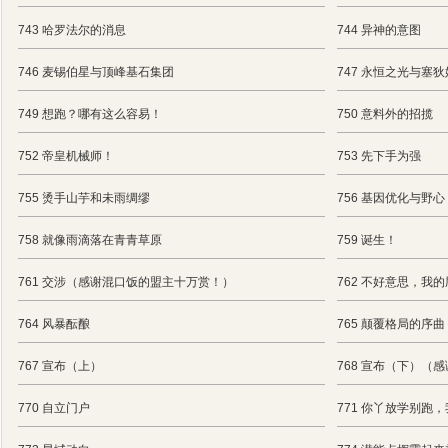
743 哈罗法尔的消息
744 异神的意图
746 麦锡伯星与顶峰基石集团
747 永恒之光与塞
749 想跑？哪有这么容易！
750 意料外的招揽
752 帝皇机械师！
753 先下手为强
755 烫手山芋和未雨绸缪
756 基因优化与野心
758 就像雨滴落在青青草原
759 诞生！
761 交涉（感谢混口饭的盟主十万赏！）
762 不好意思，我
764 风暴酝酿
765 颠覆格局的序曲
767 宣布（上）
768 宣布（下）（
770 自立门户
771 你丫放学别跑