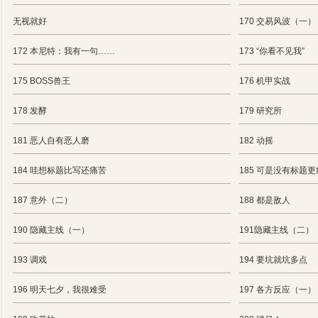
无视就好
170 交易风波（一）
172 本尼特：我有一句……
173 “你看不见我”
175 BOSS兽王
176 机甲实战
178 发酵
179 研究所
181 恶人自有恶人磨
182 动摇
184 哇想标题比写还痛苦
185 可是没有标题
187 意外（二）
188 都是敌人
190 隐藏主线（一）
191隐藏主线（二）
193 调戏
194 要坑就坑多点
196 明天七夕，我很难受
197 各方反应（一）