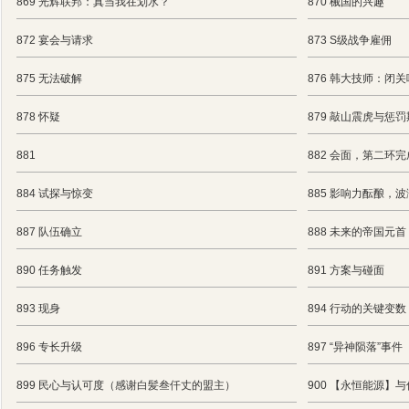
869 光辉联邦：真当我在划水？
870 械国的兴趣
872 宴会与请求
873 S级战争雇佣
875 无法破解
876 韩大技师：闭
878 怀疑
879 敲山震虎与惩
881
882 会面，第二环完
884 试探与惊变
885 影响力酝酿，
887 队伍确立
888 未来的帝国元首
890 任务触发
891 方案与碰面
893 现身
894 行动的关键变数
896 专长升级
897 “异神陨落”事件
899 民心与认可度（感谢白髪叁仟丈的盟主）
900 【永恒能源】