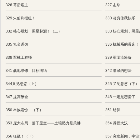
326 幕后雇主
327 击杀
329 朱伯利枢纽！
330 贫穷使我快乐
332 核心规划，黑星起源！（二）
333 核心规划，黑
335 氪金诱饵
336 机械系的温床！
338 军械工程师
339 军团流筹备
341 战地维修，目标图纸
342 潜藏的想法
344又见忽悠（上）
345 又见忽悠（下）
347 提高酬金
348 一定是恋爱了
350 举族震惊！（下）
351 结算
353 庞大布局，落子星空——土壤肥力是关键
354 诱拐大汉
356 狂飙！（下）
357 突发新闻，宇