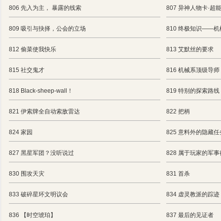
806 先入为主， 暴露的线索
807 异神人物卡·超
809 吸引与抉择，公会的立场
810 终极知识——
812 偷菜使我快乐
813 艾默丝的要求
815 社交鬼才
816 机械系顶级导师
818 Black-sheep-wall！
819 特别的探索路线
821 伊索牌全自动索敌雷达
822 把柄
824 家园
825 意料外的隐藏
827 黑星军团？没听说过
828 属于玩家的军
830 围攻天灾
831 首杀
833 破碎星环文明议会
834 虚灵教派的踪迹
836 【时空琥珀】
837 最后的见证者