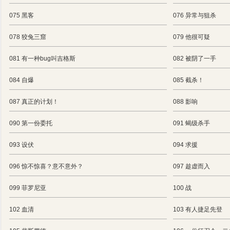
075 黑客
076 异常与狙杀
078 狡兔三窟
079 他很可疑
081 有一种bug叫吉格斯
082 被阴了一手
084 自爆
085 截杀！
087 真正的计划！
088 影响
090 第一份委托
091 蝎级杀手
093 设伏
094 求援
096 惊不惊喜？意不意外？
097 趁虚而入
099 菲罗尼亚
100 战
102 血清
103 有人捷足先登