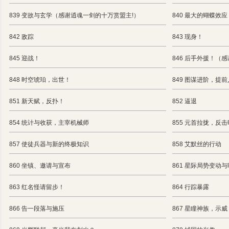
839 变故与玄学（感谢逍魂一剑的十万赏盟主!）
840 最大的蝴蝶效
842 敌踪
843 现身！
845 迎战！
846 后手外援！（
848 时空琥珀，出世！
849 图谋进阶，提
851 新天赋，反扑！
852 逼退
854 统计与收获，主宰机械师
855 元首拉拢，反
857 使徒兵器与新的终极知识
858 艾默丝的行动
860 坐镇、邀请与宣布
861 星际局势变动
863 红名怪请留步！
864 行踪暴露
866 告一段落与施压
867 星瞳神族，示威