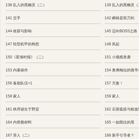
138 乱入的黑幽灵（二）
139 乱入的黑幽灵
141 交手
142 瞬移是双刃剑
144 收获与影响
145 迈向BOSS之路
147 轻型机甲的构想
148 风起
150《星海时报》（二）
151 小规模兽袭
153 内幕操作
154 奥弗梅拉的搜寻
156 备胎队伍+1
157 天敌！
158 家人
159 家人
161 秩序诞生于野蛮
162 石斑瘟疫与粗
164 内骨骼材料
165 一如既往的黑
167 异人（二）
168 新手引导者？