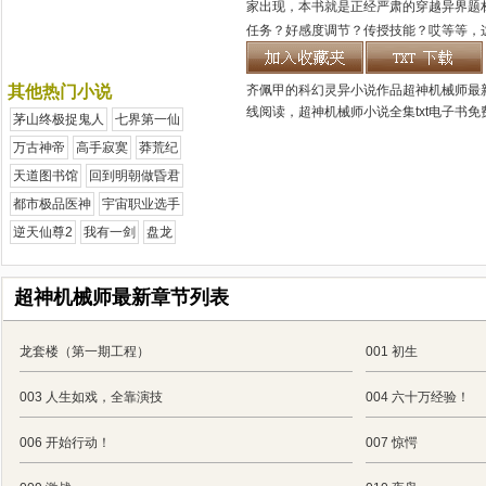
家出现，本书就是正经严肃的
穿越
异界题
任务？好感度调节？传授技能？哎等等，
其他热门小说
齐佩甲的
科幻灵异小说
作品超神机械师最
线阅读，
超神机械师小说
全集txt电子
茅山终极捉鬼人
七界第一仙
万古神帝
高手寂寞
莽荒纪
天道图书馆
回到明朝做昏君
都市极品医神
宇宙职业选手
逆天仙尊2
我有一剑
盘龙
万道龙皇
星峰传说
影视世界生活录
超神机械师最新章节列表
龙套楼（第一期工程）
001 初生
003 人生如戏，全靠演技
004 六十万经验！
006 开始行动！
007 惊愕