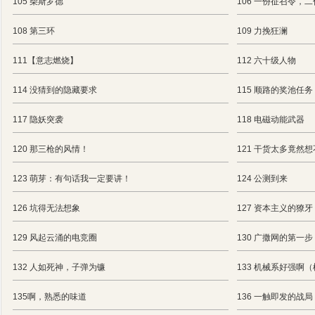
105 柴斯罗德
106 一份征召令，
108 第三环
109 力挽狂澜
111【意志燃烧】
112 六十级人物
114 没猜到的隐藏要求
115 顺路的奖池任务
117 隐妖突袭
118 电磁动能武器
120 那三枪的风情！
121 干货太多竟然
123 萌芽：有句话我一定要讲！
124 公测到来
126 坑得无法想象
127 资本主义的獠牙
129 风起云涌的电竞圈
130 广撒网的第一步
132 人如死神，子弹为镰
133 机械系好强啊
135啊，熟悉的味道
136 一触即发的战局