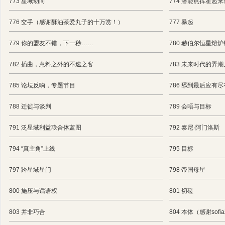
773 星域动向
774 潜能点挥霍
776 交手（感谢酥油茶爱丸子的十万赏！）
777 暴起
779 你的盟友不错，下一秒……
780 赫伯尔恒星熔
782 插曲，意料之外的不速之客
783 未来时代的弄潮
785 论坛反响，专题节目
786 舔到最后应有尽
788 迁徙与谈判
789 会晤与目标
791 泛星域利益联合体蓝图
792 泰尼·阿门洛斯
794 “真主角”上线
795 目标
797 跨星域星门
798 帝国母星
800 施压与话语权
801 切磋
803 并非巧合
804 本体（感谢so