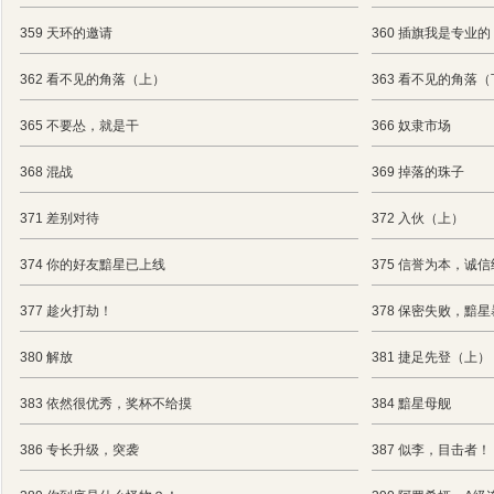
359 天环的邀请
360 插旗我是专业的
362 看不见的角落（上）
363 看不见的角落
365 不要怂，就是干
366 奴隶市场
368 混战
369 掉落的珠子
371 差别对待
372 入伙（上）
374 你的好友黯星已上线
375 信誉为本，诚
377 趁火打劫！
378 保密失败，黯
380 解放
381 捷足先登（上）
383 依然很优秀，奖杯不给摸
384 黯星母舰
386 专长升级，突袭
387 似李，目击者！