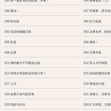
293 第一届星海职业联赛，开幕！
294 赛事盛会（上）
296 轰动！
297 开幕赛，昊天
299 铁头娃
300 狂刀首战
302 失踪的隐藏主线
303 决赛名单，新
305 坠落
306 爆发！
308 交易
309 万事齐备
311 我的魅力不可能这么低
312 异人与宇宙观
314 你韩大爷始终是你韩大爷！
315 浩劫的预热任
317 上天
318 懵逼的六国
320 发展计划与拾荒者
321 绿骑士，无骨鸟
323 危机与分兵
324 扩大利润，主