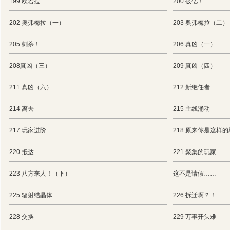
199 欧若拉
200 破亿！
202 奥弗梅拉（一）
203 奥弗梅拉（二）
205 刺杀！
206 真凶（一）
208真凶（三）
209 真凶（四）
211 真凶（六）
212 新继任者
214 离去
215 主线涌动
217 玩家进阶
218 原来你是这样
220 抵达
221 聚集的玩家
223 八方来人！（下）
这不是请假……
225 辐射结晶体
226 拆迁啊？！
228 交换
229 万事开头难