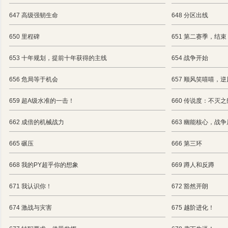
647 高级强韧生命
648 分区出线
650 里程碑
651 第二赛季，结束
653 十年规划，提前十年获得的主线
654 战争开始
656 危局等于机会
657 顺风笑嘻嘻，
659 超A级水准的一击！
660 传说度：不灭之
662 成倍的机械战力
663 幽能核心，战
665 碾压
666 第三环
668 我的PY超乎你的想象
669 蹲人和反蹲
671 我认识你！
672 豁然开朗
674 激战与灾害
675 越阶进化！