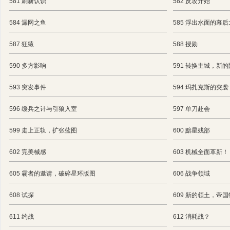
581 刷新认识
582 反攻开始
584 漏网之鱼
585 浮出水面的幕
587 狂猿
588 授勋
590 多方影响
591 转换主城，
593 突发事件
594 玛扎克斯的突
596 缓兵之计与引狼入室
597 单刀赴会
599 走上正轨，扩张蓝图
600 黯星残部
602 完美械感
603 机械全面革新！
605 霸者的邀请，破碎星环版图
606 战争领域
608 试探
609 新的领土，帝
611 约战
612 消耗战？