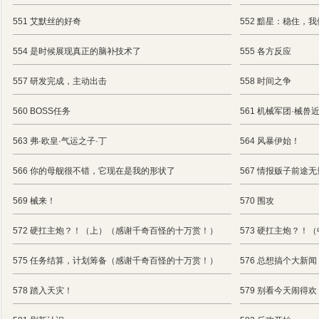
551 艾默丝的好奇
552 黯星：稳住，
554 是时候展现真正的脑补技术了
555 各方反应
557 研发完成，主动出击
558 时间之争
560 BOSS任务
561 机械军团·械兽
563 弗·欧皇·气运之子·丁
564 风暴伊始！
566 你的母舰很不错，它现在是我的形状了
567 情报贩子前途无
569 械来！
570 围攻
572 硬扛主炮？！（上）（感谢千奇百怪的十万赏！）
573 硬扛主炮？！
575 任务结算，计划筹备（感谢千奇百怪的十万赏！）
576 总想搞个大新闻
578 踏入天灾！
579 别看今天闹得