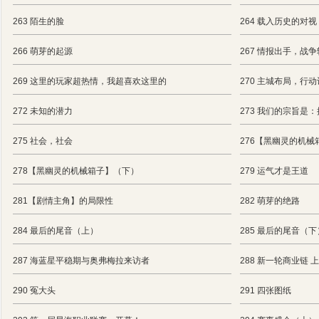
263 陌生的脸
264 载入历史的对视
266 萌芽的起源
267 情报出手，战
269 这里的玩家超热情，我超喜欢这里的
270 主城布局，行
272 未知的潜力
273 我们的宗旨是
275 社会，社会
276【黑幽灵的机械
278【黑幽灵的机械箱子】（下）
279 运气才是王道
281【剧情主角】的局限性
282 萌芽的绝路
284 最后的尾音（上）
285 最后的尾音（下
287 海蓝星平稳期与奥弗梅拉来访者
288 新一轮商业链
290 冤大头
291 四张图纸