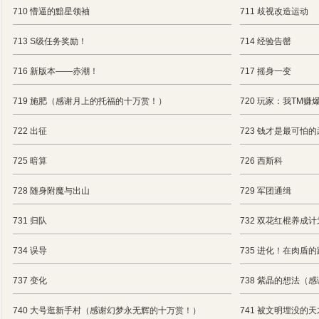
710 懵逼的黯星领袖
711 歧视改造运动
713 S级任务奖励！
714 经验告罄
716 新版本——赤潮！
717 摇身一变
719 施肥（感谢月上的托福的十万赏！）
720 玩家：我TM赚
722 出征
723 钱才是最可怕
725 暗算
726 西斯科
728 随身附魔与出山
729 军团通缉
731 归队
732 双花红棍养成计
734 误导
735 进化！在肉盾
737 变化
738 紫晶的想法（
740 大号逛新手村（感谢幻梦永无辉的十万赏！）
741 被文明埋没的天