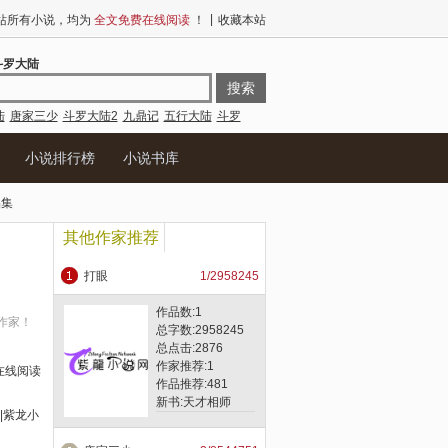
|
站所有小说，均为
全文免费在线阅读
！
收藏本站
斗罗大陆
陆
唐家三少
斗罗大陆2
九鼎记
五行大陆
斗罗
小说排行榜
小说书库
品集
其他作家推荐
打眼
1/2958245
作品数:
1
作家！
总字数:
2958245
总点击:
2876
作家推荐:
1
在线阅读
作品推荐:
481
新书:
天才相师
|紫龙小