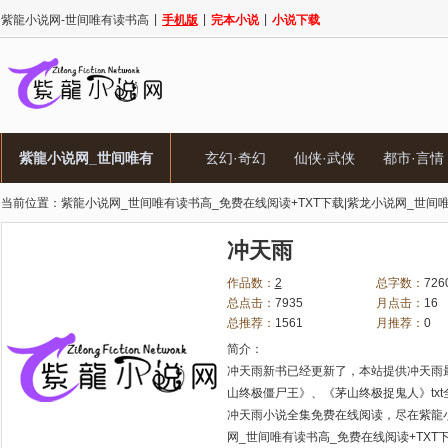
|
|
|
紫龍小说网-世间唯有读书高
手机版
完本小说
小说下载
紫龍小说网_世间唯有
玄幻·奇幻
仙侠·武侠
都市·言情
当前位置：
紫龍小说网_世间唯有读书高_免费在线阅读+TXT下载|紫龙小说网_世间唯
读书高_免费在线阅读
冲天雨
+TXT下载|紫龙小说网
作品数：
2
总字数：
726
总点击：
7935
月点击：
16
_世间唯有读书高_免
总推荐：
1561
月推荐：
0
简介：
费在线阅读+TXT下载
冲天雨新书
已经更新了，本站提供
冲天雨
山终极僵尸王》、《茅山终极捉鬼人》tx
冲天雨小说
全集免费在线阅读，尽在紫龍小
网_世间唯有读书高_免费在线阅读+TXT