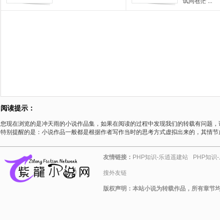
试问苍茫 ...
阅读提示：
您现在浏览的是冲天雨的小说作品集，如果在阅读的过程中发现我们的转载有问题，
特别提醒的是：小说作品一般都是根据作者写作当时的思考方式虚拟出来的，其情节
友情链接：
PHP知识-乐逍遥建站
PHP知识
搜外友链
版权声明：本站小说为转载作品，所有章节